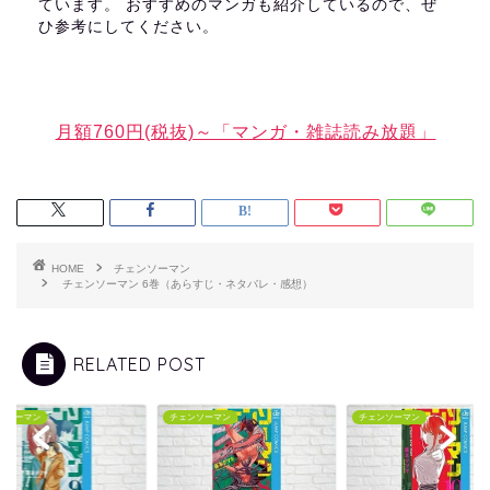
ています。 おすすめのマンガも紹介しているので、ぜ
ひ参考にしてください。
月額760円(税抜)～「マンガ・雑誌読み放題」
HOME
チェンソーマン
チェンソーマン 6巻（あらすじ・ネタバレ・感想）
RELATED POST
ンソーマン
チェンソーマン
チェンソーマン